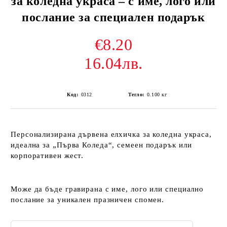
за коледна украса – с име, лого или
послание за специален подарък
€8.20
16.04лв.
Код:
0312
Тегло:
0.100
кг
Персонализирана дървена елхичка за коледна украса,
идеална за „Първа Коледа“, семеен подарък или
корпоративен жест.
Може да бъде гравирана с име, лого или специално
послание за уникален празничен спомен.