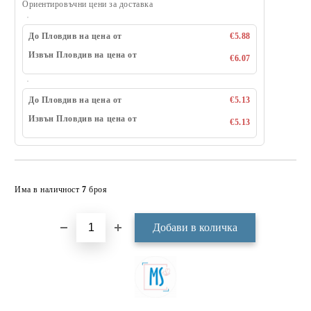
Ориентировъчни цени за доставка
До Пловдив на цена от
€5.88
Извън Пловдив на цена от
€6.07
До Пловдив на цена от
€5.13
Извън Пловдив на цена от
€5.13
Добави в желани
Има в наличност
7
броя