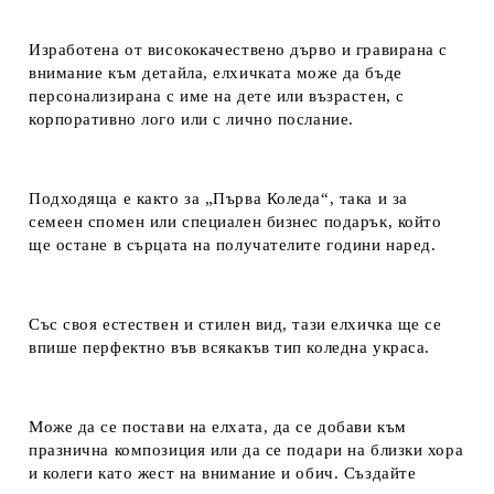
Изработена от висококачествено дърво и гравирана с
внимание към детайла, елхичката може да бъде
персонализирана с име на дете или възрастен, с
корпоративно лого или с лично послание.
Подходяща е както за „Първа Коледа“, така и за
семеен спомен или специален бизнес подарък, който
ще остане в сърцата на получателите години наред.
Със своя естествен и стилен вид, тази елхичка ще се
впише перфектно във всякакъв тип коледна украса.
Може да се постави на елхата, да се добави към
празнична композиция или да се подари на близки хора
и колеги като жест на внимание и обич. Създайте