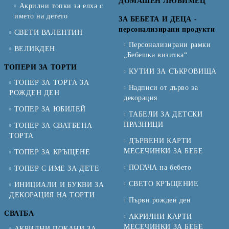
ДОМАШЕН ЛЮБИМЕЦ
Акрилни топки за елха с
името на детето
ЗА БЕБЕТА И ДЕЦА -
персонализирани продукти
СВЕТИ ВАЛЕНТИН
Персонализирани рамки
ВЕЛИКДЕН
„Бебешка визитка“
ТОПЕРИ ЗА ТОРТИ
КУТИИ ЗА СЪКРОВИЩА
ТОПЕР ЗА ТОРТА ЗА
Надписи от дърво за
РОЖДЕН ДЕН
декорация
ТОПЕР ЗА ЮБИЛЕЙ
ТАБЕЛИ ЗА ДЕТСКИ
ПРАЗНИЦИ
ТОПЕР ЗА СВАТБЕНА
ТОРТА
ДЪРВЕНИ КАРТИ
МЕСЕЧИНКИ ЗА БЕБЕ
ТОПЕР ЗА КРЪЩЕНЕ
ПОГАЧА на бебето
ТОПЕР С ИМЕ ЗА ДЕТЕ
СВЕТО КРЪЩЕНИЕ
ИНИЦИАЛИ И БУКВИ ЗА
ДЕКОРАЦИЯ НА ТОРТИ
Първи рожден ден
СВАТБА
АКРИЛНИ КАРТИ
МЕСЕЧИНКИ ЗА БЕБЕ
АКРИЛНИ ПОКАНИ ЗА