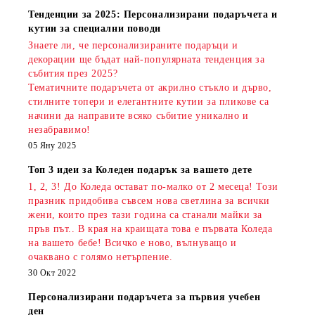
Тенденции за 2025: Персонализирани подаръчета и
кутии за специални поводи
Знаете ли, че персонализираните подаръци и
декорации ще бъдат най-популярната тенденция за
събития през 2025?
Тематичните подаръчета от акрилно стъкло и дърво,
стилните топери и елегантните кутии за пликове са
начини да направите всяко събитие уникално и
незабравимо!
05 Яну 2025
Топ 3 идеи за Коледен подарък за вашето дете
1, 2, 3! До Коледа остават по-малко от 2 месеца! Този
празник придобива съвсем нова светлина за всички
жени, които през тази година са станали майки за
пръв път.. В края на краищата това е първата Коледа
на вашето бебе! Всичко е ново, вълнуващо и
очаквано с голямо нетърпение.
30 Окт 2022
Персонализирани подаръчета за първия учебен
ден