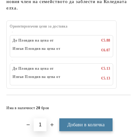
новия член на семейството да заблести на Коледната
елха.
Ориентировъчни цени за доставка
До Пловдив на цена от
€5.88
Извън Пловдив на цена от
€6.07
До Пловдив на цена от
€5.13
Извън Пловдив на цена от
€5.13
Добави в желани
Има в наличност
20
броя