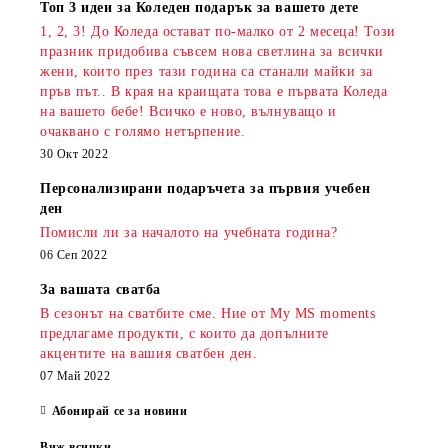
Топ 3 идеи за Коледен подарък за вашето дете
1, 2, 3! До Коледа остават по-малко от 2 месеца! Този
празник придобива съвсем нова светлина за всички
жени, които през тази година са станали майки за
пръв път.. В края на краищата това е първата Коледа
на вашето бебе! Всичко е ново, вълнуващо и
очаквано с голямо нетърпение.
30 Окт 2022
Персонализирани подаръчета за първия учебен
ден
Помисли ли за началото на учебната година?
06 Сеп 2022
За вашата сватба
В сезонът на сватбите сме. Ние от My MS moments
предлагаме продукти, с които да допълните
акцентите на вашия сватбен ден.
07 Май 2022
Абонирай се за новини
Виж всички