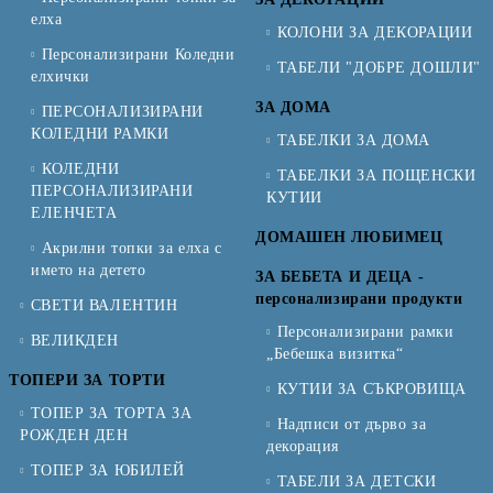
елха
КОЛОНИ ЗА ДЕКОРАЦИИ
Персонализирани Коледни
ТАБЕЛИ "ДОБРЕ ДОШЛИ"
елхички
ЗА ДОМА
ПЕРСОНАЛИЗИРАНИ
КОЛЕДНИ РАМКИ
ТАБЕЛКИ ЗА ДОМА
КОЛЕДНИ
ТАБЕЛКИ ЗА ПОЩЕНСКИ
ПЕРСОНАЛИЗИРАНИ
КУТИИ
ЕЛЕНЧЕТА
ДОМАШЕН ЛЮБИМЕЦ
Акрилни топки за елха с
името на детето
ЗА БЕБЕТА И ДЕЦА -
персонализирани продукти
СВЕТИ ВАЛЕНТИН
Персонализирани рамки
ВЕЛИКДЕН
„Бебешка визитка“
ТОПЕРИ ЗА ТОРТИ
КУТИИ ЗА СЪКРОВИЩА
ТОПЕР ЗА ТОРТА ЗА
Надписи от дърво за
РОЖДЕН ДЕН
декорация
ТОПЕР ЗА ЮБИЛЕЙ
ТАБЕЛИ ЗА ДЕТСКИ