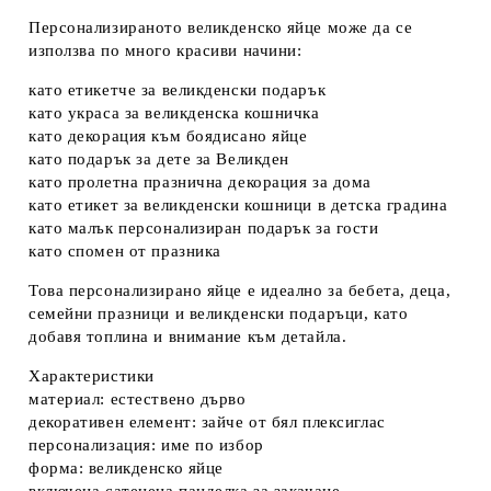
Персонализираното великденско яйце може да се
използва по много красиви начини:
като
етикетче за великденски подарък
като
украса за великденска кошничка
като
декорация към боядисано яйце
като
подарък за дете за Великден
като
пролетна празнична декорация за дома
като
етикет за великденски кошници в детска градина
като
малък персонализиран подарък за гости
като
спомен от празника
Това персонализирано яйце е идеално за
бебета, деца,
семейни празници и великденски подаръци
, като
добавя топлина и внимание към детайла.
Характеристики
материал:
естествено дърво
декоративен елемент:
зайче от бял плексиглас
персонализация:
име по избор
форма:
великденско яйце