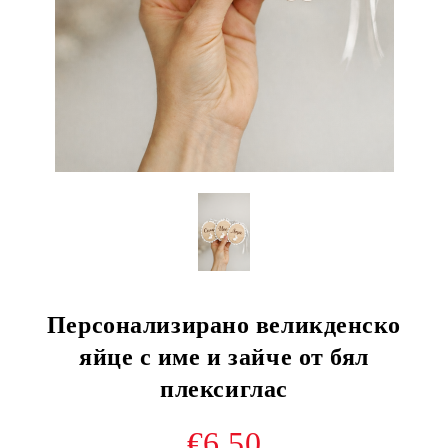
Персонализирано великденско
яйце с име и зайче от бял
плексиглас
€6.50