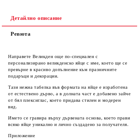
Детайлно описание
Ние ще се свържем с вас в рамките на работния ден.
Ревюта
Направете Великден още по-специален с
персонализирано великденско яйце с име
, което ще се
превърне в красиво допълнение към празничните
подаръци и декорации.
Тази нежна табелка във формата на яйце е изработена
от
естествено дърво
, а в долната част е добавено
зайче
от бял плексиглас
, което придава стилен и модерен
вид.
Името се гравира върху дървената основа, което прави
всяко яйце
уникално и лично създадено за получателя
.
Приложение