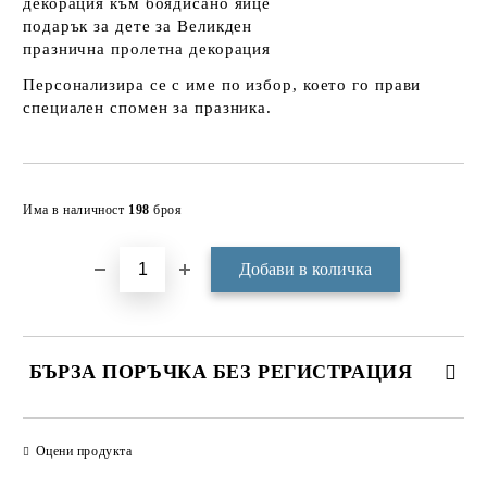
декорация към боядисано яйце
подарък за дете за Великден
празнична пролетна декорация
Персонализира се с
име по избор
, което го прави
специален спомен за празника.
Добави в желани
Има в наличност
198
броя
БЪРЗА ПОРЪЧКА БЕЗ РЕГИСТРАЦИЯ
САМО ПОПЪЛНЕТЕ 3 ПОЛЕТА
Оцени продукта