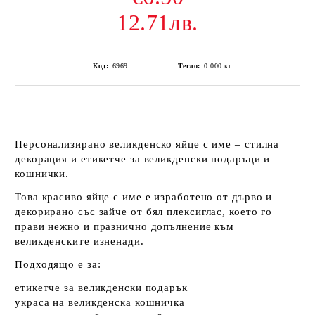
12.71лв.
Код:
6969
Тегло:
0.000
кг
Персонализирано великденско яйце с име – стилна
декорация и етикетче за великденски подаръци и
кошнички.
Това красиво яйце с име е изработено от дърво и
декорирано със
зайче от бял плексиглас
, което го
прави нежно и празнично допълнение към
великденските изненади.
Подходящо е за:
етикетче за великденски подарък
украса на великденска кошничка