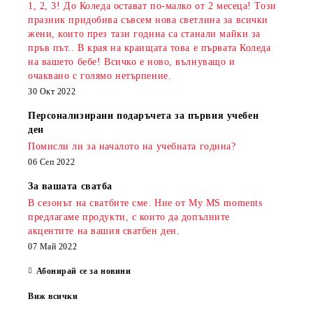
1, 2, 3! До Коледа остават по-малко от 2 месеца! Този
празник придобива съвсем нова светлина за всички
жени, които през тази година са станали майки за
пръв път.. В края на краищата това е първата Коледа
на вашето бебе! Всичко е ново, вълнуващо и
очаквано с голямо нетърпение.
30 Окт 2022
Персонализирани подаръчета за първия учебен
ден
Помисли ли за началото на учебната година?
06 Сеп 2022
За вашата сватба
В сезонът на сватбите сме. Ние от My MS moments
предлагаме продукти, с които да допълните
акцентите на вашия сватбен ден.
07 Май 2022
Абонирай се за новини
Виж всички