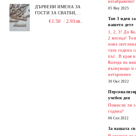
незабравимо!
ДЪРВЕНИ ИМЕНА ЗА
05 Яну 2025
ГОСТИ ЗА СВАТБИ,
Топ 3 идеи з
КРЪЩЕНЕТА И СЪБИТИЯ
€1.50
2.93лв.
вашето дете
1, 2, 3! До К
2 месеца! То
нова светлина
тази година с
път.. В края 
Коледа на ваш
вълнуващо и 
нетърпение.
30 Окт 2022
Персонализи
учебен ден
Помисли ли з
година?
06 Сеп 2022
За вашата св
В сезонът на 