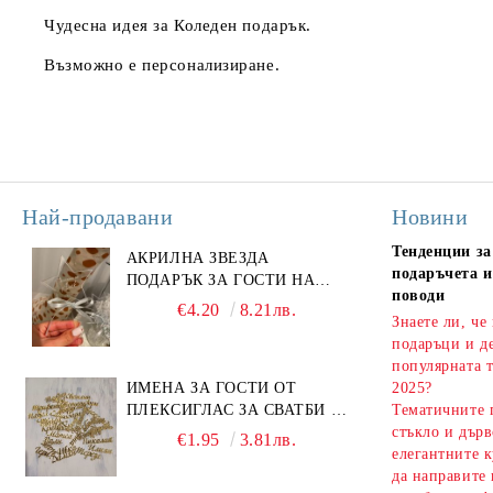
Чудесна идея за Коледен подарък.
Възможно е персонализиране.
Най-продавани
Новини
Тенденции за
АКРИЛНА ЗВЕЗДА
подаръчета и
ПОДАРЪК ЗА ГОСТИ НА
поводи
ПОГАЧА
€4.20
8.21лв.
Знаете ли, че
подаръци и д
популярната т
ИМЕНА ЗА ГОСТИ ОТ
2025?
ПЛЕКСИГЛАС ЗА СВАТБИ И
Тематичните 
СЪБИТИЯ
стъкло и дърв
€1.95
3.81лв.
елегантните к
да направите 