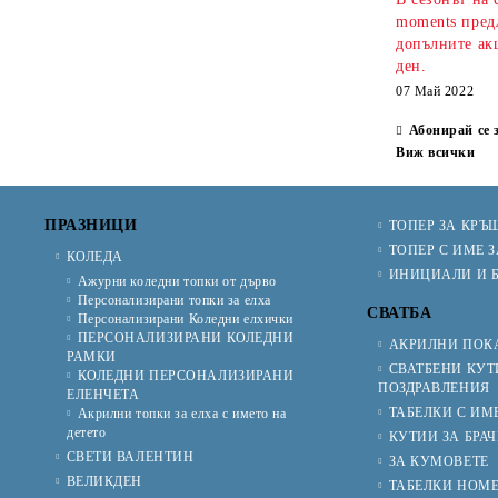
moments предл
допълните ак
ден.
07 Май 2022
Абонирай се 
Виж всички
ПРАЗНИЦИ
ТОПЕР ЗА КРЪ
ТОПЕР С ИМЕ З
КОЛЕДА
ИНИЦИАЛИ И Б
Ажурни коледни топки от дърво
Персонализирани топки за елха
СВАТБА
Персонализирани Коледни елхички
ПЕРСОНАЛИЗИРАНИ КОЛЕДНИ
АКРИЛНИ ПОКА
РАМКИ
СВАТБЕНИ КУТ
КОЛЕДНИ ПЕРСОНАЛИЗИРАНИ
ПОЗДРАВЛЕНИЯ
ЕЛЕНЧЕТА
ТАБЕЛКИ С ИМ
Акрилни топки за елха с името на
детето
КУТИИ ЗА БРА
СВЕТИ ВАЛЕНТИН
ЗА КУМОВЕТЕ
ВЕЛИКДЕН
ТАБЕЛКИ НОМЕ