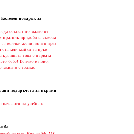
а Коледен подарък за
оледа остават по-малко от
зи празник придобива съвсем
 за всички жени, които през
а станали майки за пръв
на краищата това е първата
ето бебе! Всичко е ново,
очаквано с голямо
рани подаръчета за първия
а началото на учебната
атба
сватбите сме. Ние от My MS