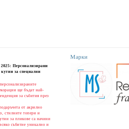
Марки
 2025: Персонализирани
 кутии за специални
 персонализираните
екорации ще бъдат най-
енденция за събития през
подаръчета от акрилно
о, стилните топери и
утии за пликове са начини
всяко събитие уникално и