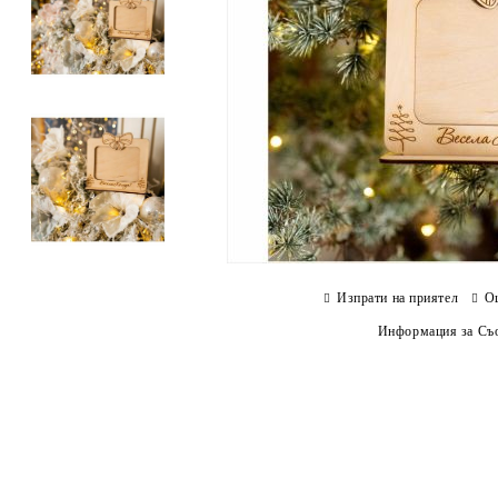
Изпрати на приятел
О
Информация за Съо