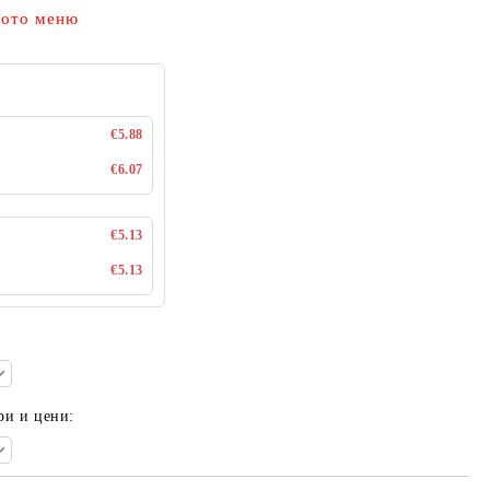
щото меню
€5.88
€6.07
€5.13
€5.13
ри и цени: