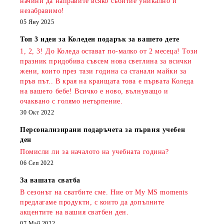
начини да направите всяко събитие уникално и
незабравимо!
05 Яну 2025
Топ 3 идеи за Коледен подарък за вашето дете
1, 2, 3! До Коледа остават по-малко от 2 месеца! Този
празник придобива съвсем нова светлина за всички
жени, които през тази година са станали майки за
пръв път.. В края на краищата това е първата Коледа
на вашето бебе! Всичко е ново, вълнуващо и
очаквано с голямо нетърпение.
30 Окт 2022
Персонализирани подаръчета за първия учебен
ден
Помисли ли за началото на учебната година?
06 Сеп 2022
За вашата сватба
В сезонът на сватбите сме. Ние от My MS moments
предлагаме продукти, с които да допълните
акцентите на вашия сватбен ден.
07 Май 2022