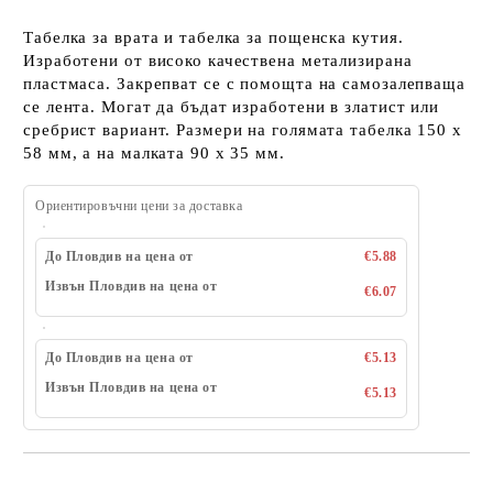
Табелка за врата и табелка за пощенска кутия.
Изработени от високо качествена метализирана
пластмаса. Закрепват се с помощта на самозалепваща
се лента. Могат да бъдат изработени в златист или
сребрист вариант. Размери на голямата табелка 150 х
58 мм, а на малката 90 х 35 мм.
Ориентировъчни цени за доставка
До Пловдив на цена от
€5.88
Извън Пловдив на цена от
€6.07
До Пловдив на цена от
€5.13
Извън Пловдив на цена от
€5.13
Добави в желани