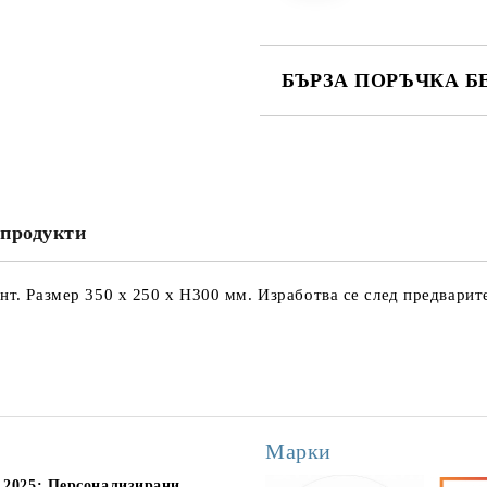
БЪРЗА ПОРЪЧКА Б
САМО ПОПЪЛНЕТЕ 3 ПОЛЕТА
продукти
Ние ще се свържем с вас в рамки
нт. Размер 350 х 250 х Н300 мм. Изработва се след предварите
Марки
 2025: Персонализирани