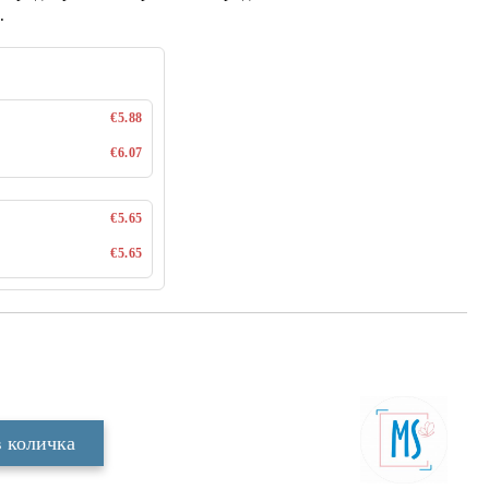
.
€5.88
€6.07
€5.65
€5.65
Добави в желани