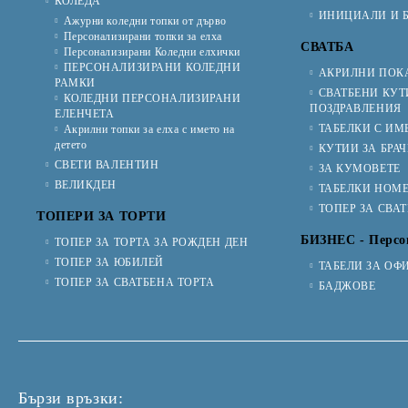
КОЛЕДА
ИНИЦИАЛИ И Б
Ажурни коледни топки от дърво
Персонализирани топки за елха
СВАТБА
Персонализирани Коледни елхички
ПЕРСОНАЛИЗИРАНИ КОЛЕДНИ
АКРИЛНИ ПОКА
РАМКИ
СВАТБЕНИ КУТ
КОЛЕДНИ ПЕРСОНАЛИЗИРАНИ
ПОЗДРАВЛЕНИЯ
ЕЛЕНЧЕТА
ТАБЕЛКИ С ИМ
Акрилни топки за елха с името на
детето
КУТИИ ЗА БРА
СВЕТИ ВАЛЕНТИН
ЗА КУМОВЕТЕ
ВЕЛИКДЕН
ТАБЕЛКИ НОМЕ
ТОПЕР ЗА СВА
ТОПЕРИ ЗА ТОРТИ
БИЗНЕС - Персо
ТОПЕР ЗА ТОРТА ЗА РОЖДЕН ДЕН
ТОПЕР ЗА ЮБИЛЕЙ
ТАБЕЛИ ЗА ОФ
ТОПЕР ЗА СВАТБЕНА ТОРТА
БАДЖОВЕ
Бързи връзки: