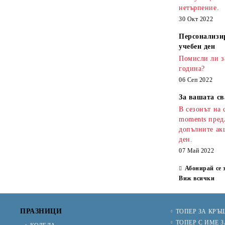
нетърпение.
30 Окт 2022
Персонализи
учебен ден
Помисли ли з
година?
06 Сеп 2022
За вашата св
В сезонът на 
moments предл
допълните ак
ден.
07 Май 2022
Абонирай се 
Виж всички
ПРАЗНИЦИ
ТОПЕР ЗА КРЪ
ТОПЕР С ИМЕ З