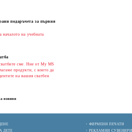
рани подаръчета за първия
а началото на учебната
атба
сватбите сме. Ние от My MS
агаме продукти, с които да
центите на вашия сватбен
за новини
ЩЕНЕ
ФИРМЕНИ ПЕЧАТИ
А ДЕТЕ
РЕКЛАМНИ СУВЕНИР