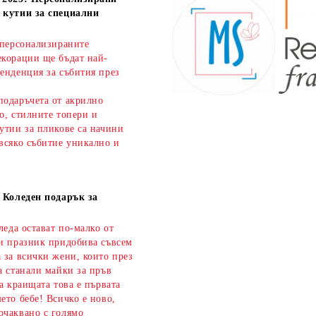
 кутии за специални
 персонализираните
екорации ще бъдат най-
енденция за събития през
подаръчета от акрилно
о, стилните топери и
утии за пликове са начини
всяко събитие уникално и
а Коледен подарък за
оледа остават по-малко от
зи празник придобива съвсем
 за всички жени, които през
а станали майки за пръв
на краищата това е първата
ето бебе! Всичко е ново,
очаквано с голямо