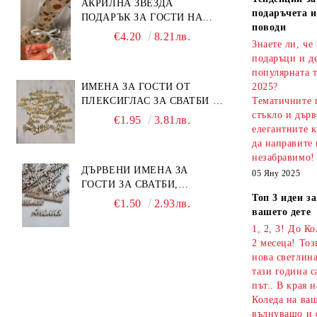
АКРИЛНА ЗВЕЗДА
подаръчета и
ПОДАРЪК ЗА ГОСТИ НА
поводи
ПОГАЧА
€4.20
8.21лв.
Знаете ли, че
подаръци и д
популярната т
ИМЕНА ЗА ГОСТИ ОТ
2025?
ПЛЕКСИГЛАС ЗА СВАТБИ И
Тематичните 
СЪБИТИЯ
стъкло и дърв
€1.95
3.81лв.
елегантните к
да направите 
незабравимо!
ДЪРВЕНИ ИМЕНА ЗА
05 Яну 2025
ГОСТИ ЗА СВАТБИ,
Топ 3 идеи з
КРЪЩЕНЕТА И СЪБИТИЯ
€1.50
2.93лв.
вашето дете
1, 2, 3! До К
2 месеца! То
нова светлина
тази година с
път.. В края 
Коледа на ваш
вълнуващо и 