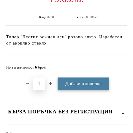
Код:
0260
Тегло:
0.000
кг
Топер "Честит рожден ден" розово злато. Изработен
от акрилно стъкло
Добави в желани
Има в наличност
6
броя
БЪРЗА ПОРЪЧКА БЕЗ РЕГИСТРАЦИЯ
САМО ПОПЪЛНЕТЕ 3 ПОЛЕТА