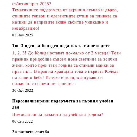
събития през 2025?
Тематичните подаръчета от акрилно стъкло и дърво,
стилните топери и елегантните кутии за пликове са
начини да направите всяко събитие уникално и
незабравимо!
05 Яну 2025
Топ 3 идеи за Коледен подарък за вашето дете
1, 2, 3! До Коледа остават по-малко от 2 месеца! Този
празник придобива съвсем нова светлина за всички
жени, които през тази година са станали майки за
пръв път.. В края на краищата това е първата Коледа
на вашето бебе! Всичко е ново, вълнуващо и
очаквано с голямо нетърпение.
30 Окт 2022
Персонализирани подаръчета за първия учебен
ден
Помисли ли за началото на учебната година?
06 Сеп 2022
За вашата сватба