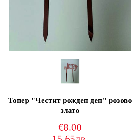
Топер "Честит рожден ден" розово
злато
€8.00
15.65лв.