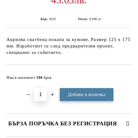
43.03лв.
Код:
0255
Тегло:
0.000
кг
Акрилна сватбена покана за кумове. Размер 125 х 175
мм. Изработвот се след предварителен проект,
специално за събитието.
Добави в желани
Има в наличност
104
броя
БЪРЗА ПОРЪЧКА БЕЗ РЕГИСТРАЦИЯ