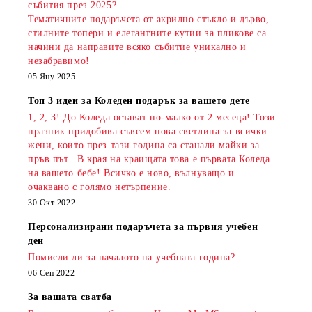
събития през 2025?
Тематичните подаръчета от акрилно стъкло и дърво,
стилните топери и елегантните кутии за пликове са
начини да направите всяко събитие уникално и
незабравимо!
05 Яну 2025
Топ 3 идеи за Коледен подарък за вашето дете
1, 2, 3! До Коледа остават по-малко от 2 месеца! Този
празник придобива съвсем нова светлина за всички
жени, които през тази година са станали майки за
пръв път.. В края на краищата това е първата Коледа
на вашето бебе! Всичко е ново, вълнуващо и
очаквано с голямо нетърпение.
30 Окт 2022
Персонализирани подаръчета за първия учебен
ден
Помисли ли за началото на учебната година?
06 Сеп 2022
За вашата сватба