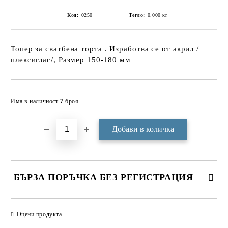
Код:
0250
Тегло:
0.000
кг
Топер за сватбена торта . Изработва се от акрил /
плексиглас/, Размер 150-180 мм
Добави в желани
Има в наличност
7
броя
БЪРЗА ПОРЪЧКА БЕЗ РЕГИСТРАЦИЯ
САМО ПОПЪЛНЕТЕ 3 ПОЛЕТА
Оцени продукта