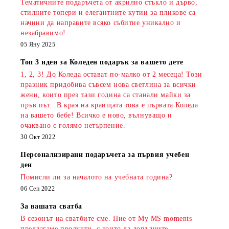
Тематичните подаръчета от акрилно стъкло и дърво,
стилните топери и елегантните кутии за пликове са
начини да направите всяко събитие уникално и
незабравимо!
05 Яну 2025
Топ 3 идеи за Коледен подарък за вашето дете
1, 2, 3! До Коледа остават по-малко от 2 месеца! Този
празник придобива съвсем нова светлина за всички
жени, които през тази година са станали майки за
пръв път.. В края на краищата това е първата Коледа
на вашето бебе! Всичко е ново, вълнуващо и
очаквано с голямо нетърпение.
30 Окт 2022
Персонализирани подаръчета за първия учебен
ден
Помисли ли за началото на учебната година?
06 Сеп 2022
За вашата сватба
В сезонът на сватбите сме. Ние от My MS moments
предлагаме продукти, с които да допълните