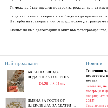
Тя може да бъде идеален подарък за рожден ден, за имен 
За да направим гравюрата е необходимо да прикачите сни
На гърба на гравюрата или отпред, можем да гравираме 
Екипът ни има дългогодишен опит във фотогравирането, т
Най-продавани
Новини
Тенденции за
АКРИЛНА ЗВЕЗДА
подаръчета и
ПОДАРЪК ЗА ГОСТИ НА
поводи
ПОГАЧА
€4.20
8.21лв.
Знаете ли, че
подаръци и д
популярната т
ИМЕНА ЗА ГОСТИ ОТ
2025?
ПЛЕКСИГЛАС ЗА СВАТБИ И
Тематичните 