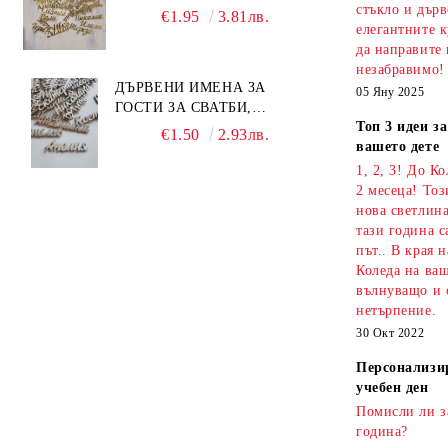
СЪБИТИЯ
стъкло и дърв
€1.95
3.81лв.
елегантните к
да направите 
незабравимо!
ДЪРВЕНИ ИМЕНА ЗА
05 Яну 2025
ГОСТИ ЗА СВАТБИ,
Топ 3 идеи з
КРЪЩЕНЕТА И СЪБИТИЯ
€1.50
2.93лв.
вашето дете
1, 2, 3! До К
2 месеца! То
нова светлина
тази година с
път.. В края 
Коледа на ваш
вълнуващо и 
нетърпение.
30 Окт 2022
Персонализи
учебен ден
Помисли ли з
година?