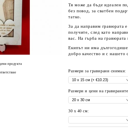
Тя може да бъде идеален по
без повод, за сватбен пода
татко.
За да направим гравюрата е
получите, след като направ
вас. На гърба на гравюрата
Екипът ни има дългогодишен
добро качество и с нашето 
цени продукта
Размери за гравирани снимки:
тветствие
Размери и цени на гравиранит
30 х 40 см: