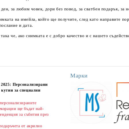
ден, за любим човек, дори без повод, за сватбен подарък, за 
мката на имейла, който ще получите, след като направите поръ
послание и дата.
ака че, ако снимката е с добро качество и с нашето съдейств
Марки
 2025: Персонализирани
 кутии за специални
 персонализираните
екорации ще бъдат най-
енденция за събития през
подаръчета от акрилно