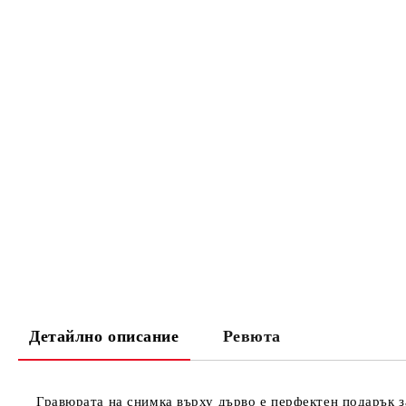
Детайлно описание
Ревюта
Гравюрата на снимка върху дърво е перфектен подарък з