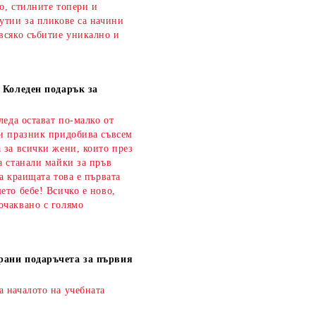
о, стилните топери и
утии за пликове са начини
всяко събитие уникално и
а Коледен подарък за
оледа остават по-малко от
зи празник придобива съвсем
 за всички жени, които през
а станали майки за пръв
на краищата това е първата
ето бебе! Всичко е ново,
очаквано с голямо
рани подаръчета за първия
а началото на учебната