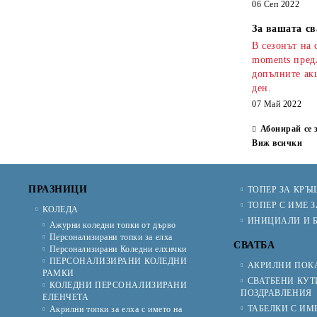
06 Сеп 2022
За вашата св
В сезонът на 
moments предл
допълните ак
ден.
07 Май 2022
Абонирай се 
Виж всички
ПРАЗНИЦИ
ТОПЕР ЗА КРЪ
ТОПЕР С ИМЕ З
КОЛЕДА
ИНИЦИАЛИ И Б
Ажурни коледни топки от дърво
Персонализирани топки за елха
СВАТБА
Персонализирани Коледни елхички
ПЕРСОНАЛИЗИРАНИ КОЛЕДНИ
АКРИЛНИ ПОКА
РАМКИ
СВАТБЕНИ КУТ
КОЛЕДНИ ПЕРСОНАЛИЗИРАНИ
ПОЗДРАВЛЕНИЯ
ЕЛЕНЧЕТА
ТАБЕЛКИ С ИМ
Акрилни топки за елха с името на