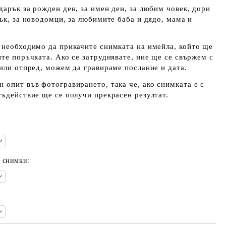
дарък за рожден ден, за имен ден, за любим човек, дори
рък, за новодомци, за любимите баба и дядо, мама и
 необходимо да прикачите снимката на имейла, който ще
ите поръчката. Ако се затруднявате, ние ще се свържем с
 или отпред, можем да гравираме послание и дата.
 опит във фотогравирането, така че, ако снимката е с
съдействие ще се получи прекрасен резултат.
е снимки: