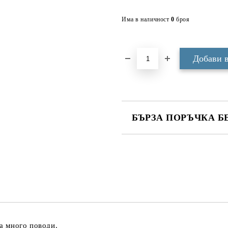
Има в наличност
0
броя
БЪРЗА ПОРЪЧКА Б
САМО ПОПЪЛНЕТЕ 3 ПОЛЕТА
Ние ще се свържем с вас в рамки
а много поводи.