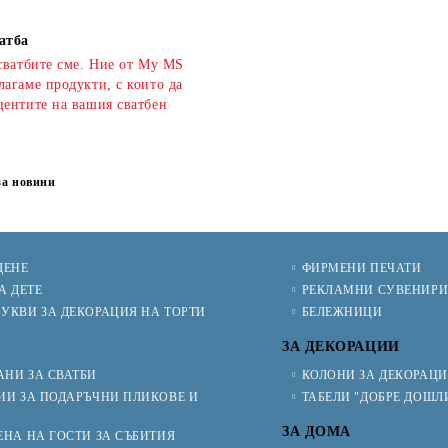
атба
сватбите сме. Ние от My MS
агаме продукти, с които да
центите на вашия сватбен
за новини
ЩЕНЕ
ФИРМЕНИ ПЕЧАТИ
А ДЕТЕ
РЕКЛАМНИ СУВЕНИР
УКВИ ЗА ДЕКОРАЦИЯ НА ТОРТИ
БЕЛЕЖНИЦИ
ЗА ДЕКОРАЦИИ
НИ ЗА СВАТБИ
КОЛОНИ ЗА ДЕКОРАЦ
ИИ ЗА ПОДАРЪЧНИ ПЛИКОВЕ И
ТАБЕЛИ "ДОБРЕ ДОШЛ
ЗА ДОМА
ЕНА НА ГОСТИ ЗА СЪБИТИЯ