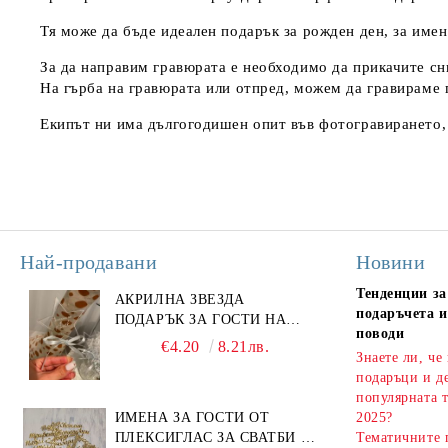
Тя може да бъде идеален подарък за рожден ден, за имен 
За да направим гравюрата е необходимо да прикачите сни
На гърба на гравюрата или отпред, можем да гравираме 
Екипът ни има дългогодишен опит във фотогравирането, т
Най-продавани
Новини
Тенденции за
АКРИЛНА ЗВЕЗДА
подаръчета и
ПОДАРЪК ЗА ГОСТИ НА
поводи
ПОГАЧА
€4.20
8.21лв.
Знаете ли, че
подаръци и д
популярната т
ИМЕНА ЗА ГОСТИ ОТ
2025?
ПЛЕКСИГЛАС ЗА СВАТБИ И
Тематичните 