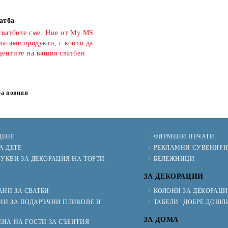
атба
сватбите сме. Ние от My MS
агаме продукти, с които да
центите на вашия сватбен
за новини
ЩЕНЕ
ФИРМЕНИ ПЕЧАТИ
А ДЕТЕ
РЕКЛАМНИ СУВЕНИР
УКВИ ЗА ДЕКОРАЦИЯ НА ТОРТИ
БЕЛЕЖНИЦИ
ЗА ДЕКОРАЦИИ
НИ ЗА СВАТБИ
КОЛОНИ ЗА ДЕКОРАЦ
ИИ ЗА ПОДАРЪЧНИ ПЛИКОВЕ И
ТАБЕЛИ "ДОБРЕ ДОШЛ
ЗА ДОМА
ЕНА НА ГОСТИ ЗА СЪБИТИЯ