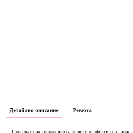
Детайлно описание
Ревюта
Гравюрата на снимка върху дърво е перфектен подарък з