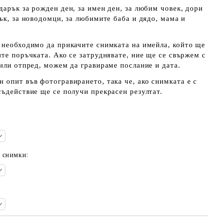
дарък за рожден ден, за имен ден, за любим човек, дори
рък, за новодомци, за любимите баба и дядо, мама и
 необходимо да прикачите снимката на имейла, който ще
ите поръчката. Ако се затруднявате, ние ще се свържем с
 или отпред, можем да гравираме послание и дата.
 опит във фотогравирането, така че, ако снимката е с
съдействие ще се получи прекрасен резултат.
е снимки: