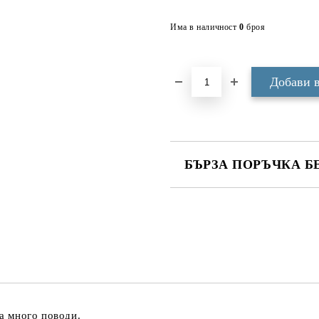
Има в наличност
0
броя
БЪРЗА ПОРЪЧКА Б
САМО ПОПЪЛНЕТЕ 3 ПОЛЕТА
Ние ще се свържем с вас в рамки
а много поводи.