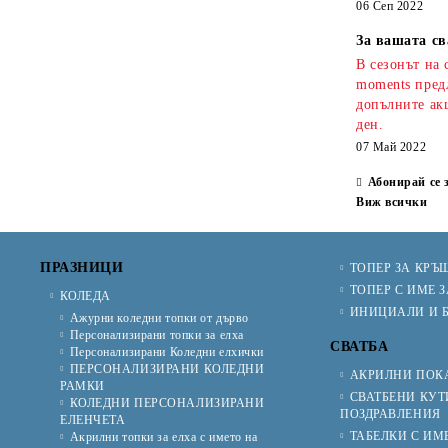
06 Сеп 2022
За вашата св
В сезонът на 
moments предл
допълните ак
ден.
07 Май 2022
Абонирай се 
Виж всички
ПРАЗНИЦИ
ТОПЕР ЗА КРЪ
ТОПЕР С ИМЕ З
КОЛЕДА
ИНИЦИАЛИ И Б
Ажурни коледни топки от дърво
Персонализирани топки за елха
СВАТБА
Персонализирани Коледни елхички
ПЕРСОНАЛИЗИРАНИ КОЛЕДНИ
АКРИЛНИ ПОКА
РАМКИ
СВАТБЕНИ КУТ
КОЛЕДНИ ПЕРСОНАЛИЗИРАНИ
ПОЗДРАВЛЕНИЯ
ЕЛЕНЧЕТА
ТАБЕЛКИ С ИМ
Акрилни топки за елха с името на