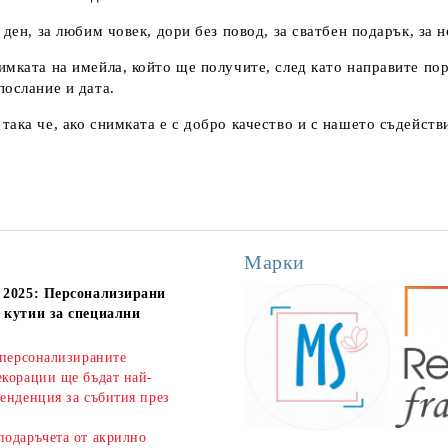
ден, за любим човек, дори без повод, за сватбен подарък, за 
мката на имейла, който ще получите, след като направите поръ
послание и дата.
ака че, ако снимката е с добро качество и с нашето съдейств
Марки
 2025: Персонализирани
 кутии за специални
 персонализираните
екорации ще бъдат най-
енденция за събития през
подаръчета от акрилно