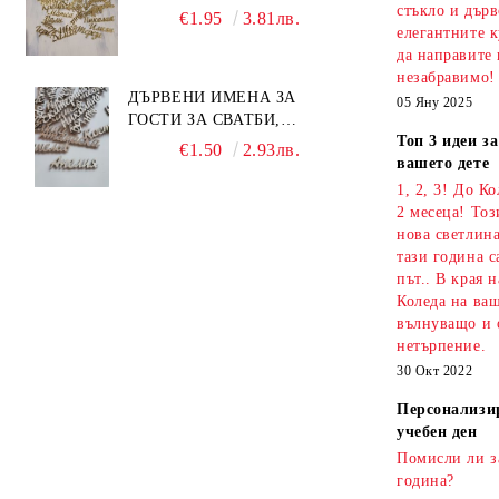
СЪБИТИЯ
стъкло и дърв
€1.95
3.81лв.
елегантните к
да направите 
незабравимо!
ДЪРВЕНИ ИМЕНА ЗА
05 Яну 2025
ГОСТИ ЗА СВАТБИ,
Топ 3 идеи з
КРЪЩЕНЕТА И СЪБИТИЯ
€1.50
2.93лв.
вашето дете
1, 2, 3! До К
2 месеца! То
нова светлина
тази година с
път.. В края 
Коледа на ваш
вълнуващо и 
нетърпение.
30 Окт 2022
Персонализи
учебен ден
Помисли ли з
година?