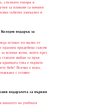
о, стилните топери и
утии за пликове са начини
всяко събитие уникално и
а Коледен подарък за
оледа остават по-малко от
зи празник придобива съвсем
 за всички жени, които през
а станали майки за пръв
на краищата това е първата
ето бебе! Всичко е ново,
очаквано с голямо
рани подаръчета за първия
а началото на учебната