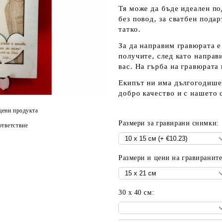
Тя може да бъде идеален по
без повод, за сватбен пода
татко.
За да направим гравюрата е
получите, след като направ
вас. На гърба на гравюрата
Екипът ни има дългогодишен
добро качество и с нашето 
цени продукта
Размери за гравирани снимки:
тветствие
Размери и цени на гравиранит
30 х 40 см: