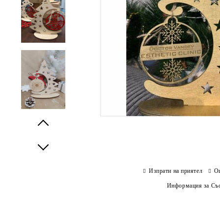
Prev
Next
Изпрати на приятел
О
Информация за Съо