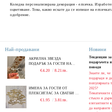
Коледна персонализирана декорация - елхичка. Изработен
оцветяване. Това, какво искате да се изпише на елхичк
одобрение.
Най-продавани
Новини
Тенденции за
АКРИЛНА ЗВЕЗДА
подаръчета и
ПОДАРЪК ЗА ГОСТИ НА
поводи
ПОГАЧА
€4.20
8.21лв.
Знаете ли, че
подаръци и д
популярната т
ИМЕНА ЗА ГОСТИ ОТ
2025?
ПЛЕКСИГЛАС ЗА СВАТБИ И
Тематичните 
СЪБИТИЯ
стъкло и дърв
€1.95
3.81лв.
елегантните к
да направите 