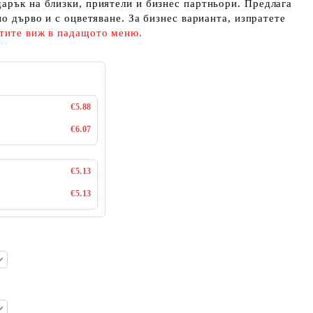
арък на близки, приятели и бизнес партньори. Предлага
но дърво и с оцветяване. За бизнес варианта, изпратете
тите виж в падащото меню.
€5.88
€6.07
€5.13
€5.13