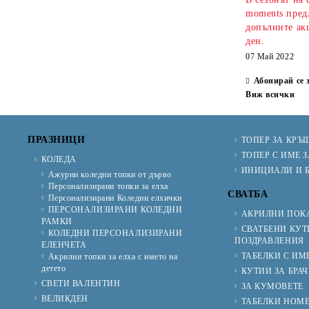
moments предл
допълните ак
ден.
07 Май 2022
Абонирай се 
Виж всички
ПРАЗНИЦИ
ТОПЕР ЗА КРЪ
ТОПЕР С ИМЕ З
КОЛЕДА
ИНИЦИАЛИ И Б
Ажурни коледни топки от дърво
Персонализирани топки за елха
СВАТБА
Персонализирани Коледни елхички
ПЕРСОНАЛИЗИРАНИ КОЛЕДНИ
АКРИЛНИ ПОКА
РАМКИ
СВАТБЕНИ КУТ
КОЛЕДНИ ПЕРСОНАЛИЗИРАНИ
ПОЗДРАВЛЕНИЯ
ЕЛЕНЧЕТА
ТАБЕЛКИ С ИМ
Акрилни топки за елха с името на
детето
КУТИИ ЗА БРА
СВЕТИ ВАЛЕНТИН
ЗА КУМОВЕТЕ
ВЕЛИКДЕН
ТАБЕЛКИ НОМЕ