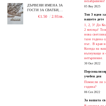
незабравимо!
ДЪРВЕНИ ИМЕНА ЗА
05 Яну 2025
ГОСТИ ЗА СВАТБИ,
Топ 3 идеи з
КРЪЩЕНЕТА И СЪБИТИЯ
€1.50
2.93лв.
вашето дете
1, 2, 3! До К
2 месеца! То
нова светлина
тази година с
път.. В края 
Коледа на ваш
вълнуващо и 
нетърпение.
30 Окт 2022
Персонализи
учебен ден
Помисли ли з
година?
06 Сеп 2022
За вашата св
В сезонът на 