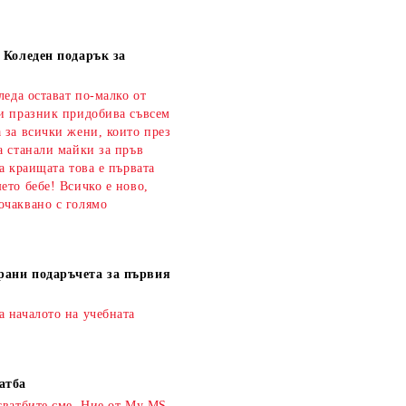
а Коледен подарък за
оледа остават по-малко от
зи празник придобива съвсем
 за всички жени, които през
а станали майки за пръв
на краищата това е първата
ето бебе! Всичко е ново,
очаквано с голямо
рани подаръчета за първия
а началото на учебната
атба
сватбите сме. Ние от My MS