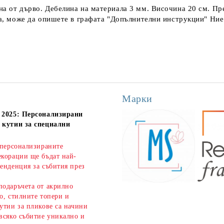
а от дърво. Дебелина на материала 3 мм. Височина 20 см. Пред
ата, може да опишете в графата "Допълнителни инструкции" Ни
Марки
 2025: Персонализирани
 кутии за специални
 персонализираните
екорации ще бъдат най-
енденция за събития през
подаръчета от акрилно
о, стилните топери и
утии за пликове са начини
всяко събитие уникално и